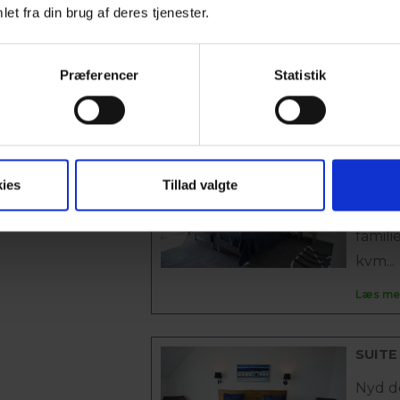
fladsk
et fra din brug af deres tjenester.
intern
og...
Præferencer
Statistik
Læs me
FAMIL
ies
Tillad valgte
Nyd d
udsigt
famili
kvm...
Læs me
SUITE
Nyd d