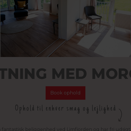
TNING MED MO
Book ophold
Ophold til enhver smag og lejlighed
 fantastisk beliggenhed ved Limfjorden og har fri udsi