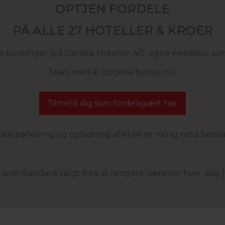
OPTJEN FORDELE
PÅ ALLE 27 HOTELLER & KROER
ne bookinger (på Danske Hoteller A/S' egne websites) sa
Start med at optjene bonus nu:
Tilmeld dig som fordelsgæst her
atis parkering og opladning af el-bil er mulig mod betal
 har som standard valgt ikke at rengøre værelser hver dag