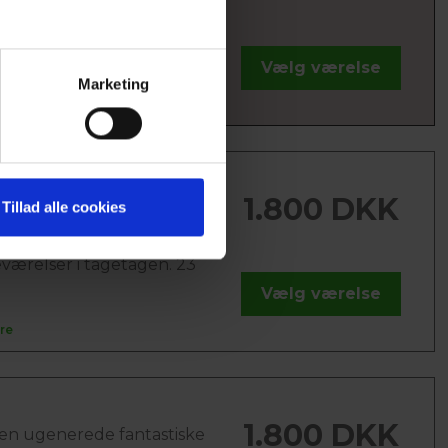
ærms-tv, gratis trådløst
et, skrivebord, lænestol
Vælg værelse
Marketing
re
IEVÆRELSE
1.800 DKK
Tillad alle cookies
en ugenerede fantastiske
 over Limfjorden fra vores
eværelser i tagetagen. 23
Vælg værelse
re
1.800 DKK
en ugenerede fantastiske