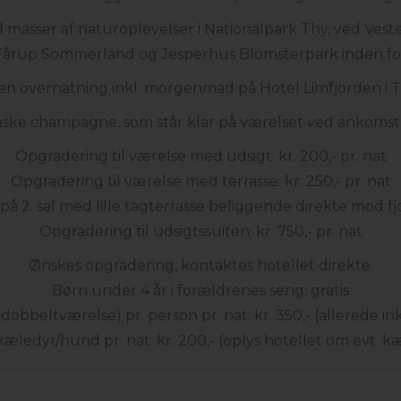
l masser af naturoplevelser i Nationalpark Thy, ved Veste
årup Sommerland og Jesperhus Blomsterpark inden for 
en overnatning inkl. morgenmad på Hotel Limfjorden i T
laske champagne, som står klar på værelset ved ankomst – 
Opgradering til værelse med udsigt: kr. 200,- pr. nat
Opgradering til værelse med terrasse: kr. 250,- pr. nat
på 2. sal med lille tagterrasse beliggende direkte mod fjo
Opgradering til udsigtssuiten: kr. 750,- pr. nat
Ønskes opgradering, kontaktes hotellet direkte.
Børn under 4 år i forældrenes seng: gratis
dobbeltværelse) pr. person pr. nat: kr. 350,- (allerede i
kæledyr/hund pr. nat: kr. 200,- (oplys hotellet om evt. 