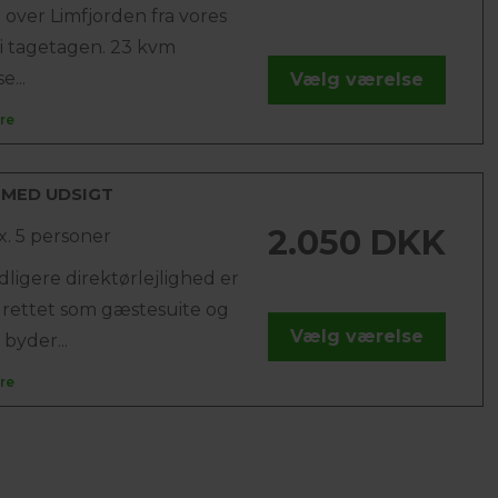
 over Limfjorden fra vores
 i tagetagen. 23 kvm
e...
Vælg værelse
re
 MED UDSIGT
2.050 DKK
x. 5 personer
dligere direktørlejlighed er
drettet som gæstesuite og
Vælg værelse
 byder...
re