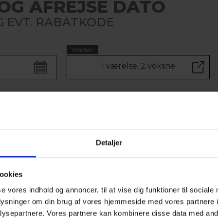
OG AFREJSE DATO
 EVT. RABATKODE
Værelser
1 værelse, 2 voksne
VÆLG VÆRELSE
Detaljer
Til 2 Voksne
ookies
se vores indhold og annoncer, til at vise dig funktioner til sociale
DOBB
oplysninger om din brug af vores hjemmeside med vores partnere i
Dobbel
ysepartnere. Vores partnere kan kombinere disse data med andr