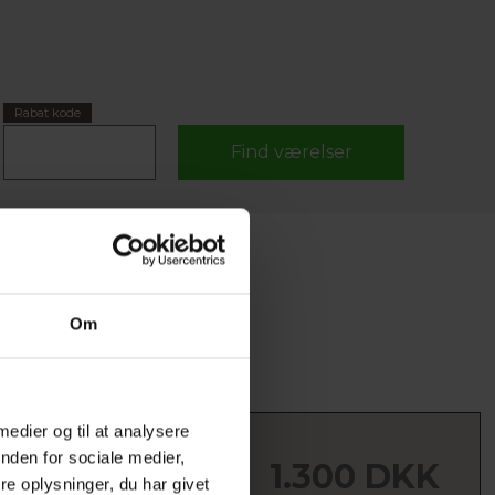
Rabat kode
Om
 medier og til at analysere
ELTVÆRELSE
nden for sociale medier,
1.300 DKK
tseng, toilet/bad,
e oplysninger, du har givet