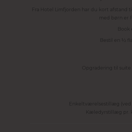
Fra Hotel Limfjorden har du kort afstand ti
med børn er F
Book 
Bestil en ½ f
Opgradering til suite 
Enkeltværelsestillæg (ved 
Kæledyrstillæg pr. 