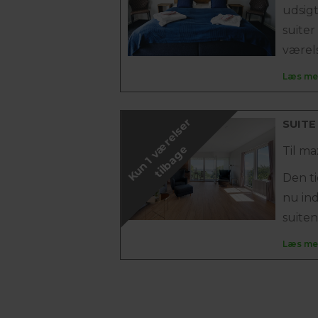
udsigt
suiter
værels
Læs me
K
u
n
1
v
æ
r
e
l
s
e
r
t
i
l
b
a
g
SUITE
e
Til ma
Den ti
nu in
suiten
Læs me