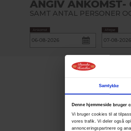
ANGIV ANKOMST- 
SAMT ANTAL PERSONER OG
Ankomst
Afrejse
Samtykke
Denne hjemmeside bruger c
Vi bruger cookies til at tilpas
vores trafik. Vi deler også 
annonceringspartnere og anal