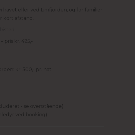
rhavet eller ved Limfjorden, og for familier
kort afstand.
histed
pris kr. 425,-
rden: kr. 500,- pr. nat
nkluderet - se ovenstående)
kæledyr ved booking)