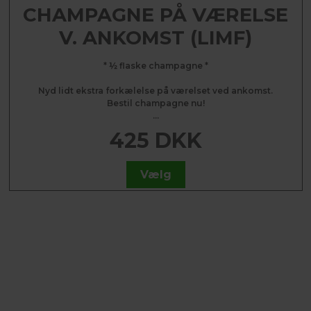
CHAMPAGNE PÅ VÆRELSE
V. ANKOMST (LIMF)
* ½ flaske champagne *
Nyd lidt ekstra forkælelse på værelset ved ankomst.
Bestil champagne nu!
...
425 DKK
Vælg