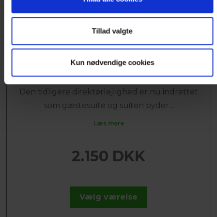
Tillad valgte
SUITE MED UDSIGT
Kun nødvendige cookies
Til max. 5 personer
Den tidligere direktørlejlighed er nu indrettet
som gæstesuite og suiten byder...
Læs mere
2.150 DKK
Vælg værelse