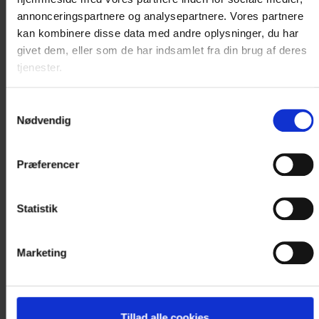
værelse...
annonceringspartnere og analysepartnere. Vores partnere
kan kombinere disse data med andre oplysninger, du har
Læs mere
givet dem, eller som de har indsamlet fra din brug af deres
tjenester.
1.900 DKK
Samtykkevalg
Nødvendig
Vælg værelse
Præferencer
Statistik
K
u
n
1
v
æ
r
e
l
s
e
r
t
i
l
b
a
g
Marketing
e
Tillad alle cookies