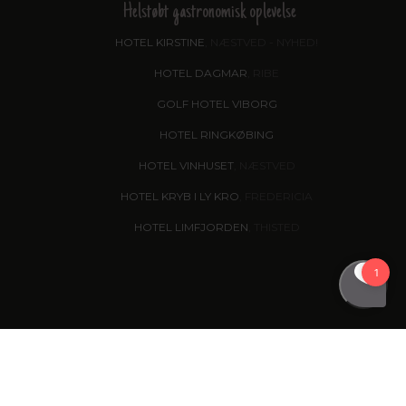
Helstøbt gastronomisk oplevelse
HOTEL KIRSTINE
, NÆSTVED - NYHED!
HOTEL DAGMAR
, RIBE
GOLF HOTEL VIBORG
HOTEL RINGKØBING
HOTEL VINHUSET
, NÆSTVED
HOTEL KRYB I LY KRO
, FREDERICIA
HOTEL LIMFJORDEN
, THISTED