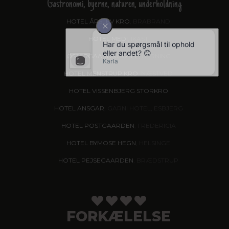
Gastronomi, byerne, naturen, underholdning
HOTEL ÅRSLEV KRO
, BRABRAND
HOTEL MEDI
, IKAST
ØSTERGAARDS HOTEL
, HERNING
HOTEL MENSTRUP KRO
, NÆSTVED
HOTEL VISSENBJERG STORKRO
HOTEL ANSGAR
, GARNI HOTEL, ESBJERG
HOTEL POSTGAARDEN
, FREDERICIA
HOTEL BYMOSE HEGN
, HELSINGE
HOTEL PEJSEGAARDEN
, BRÆDSTRUP
FORKÆLELSE