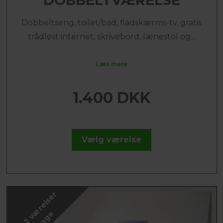
DOBBELTVÆRELSE
Dobbeltseng, toilet/bad, fladskærms-tv, gratis
trådløst internet, skrivebord, lænestol og...
Læs mere
1.400 DKK
Vælg værelse
K
u
n
2
v
æ
r
e
l
s
e
r
t
i
l
b
a
g
e