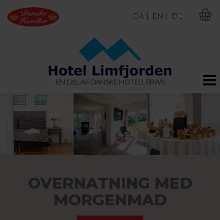
DA |
EN |
DE
M
EN DEL AF DANSKE HOTELLER A/S
OVERNATNING MED
MORGENMAD