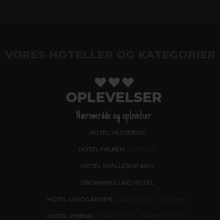
VORES HOTELLER OG KATEGORIER
OPLEVELSER
Nærområde og oplevelser
HOTEL VILDBJERG
HOTEL FALKEN
, VIDEBÆK
HOTEL HJALLERUP KRO
DRONNINGLUND HOTEL
HOTEL LYNGGÅRDEN
, GARNI HOTEL, HERNING
HOTEL PHØNIX
, GARNI HOTEL, BRØNDERSLEV