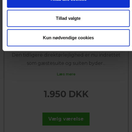
Tillad valgte
SUITE MED UDSIGT
Kun nødvendige cookies
Til max. 5 personer
Den tidligere direktørlejlighed er nu indrettet
som gæstesuite og suiten byder...
Læs mere
1.950 DKK
Vælg værelse