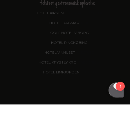
Helstøbt gastronomisk oplevelse
HOTEL KIRSTINE
, NÆSTVED - NYHED!
HOTEL DAGMAR
, RIBE
GOLF HOTEL VIBORG
HOTEL RINGKØBING
HOTEL VINHUSET
, NÆSTVED
HOTEL KRYB I LY KRO
, FREDERICIA
HOTEL LIMFJORDEN
, THISTED