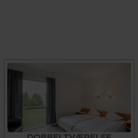
DOBBELTVÆRELSE