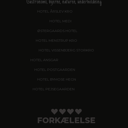
Gastronomi, byerne, naturen, underholdning
HOTEL ÅRSLEV KRO
, BRABRAND
HOTEL MEDI
, IKAST
ØSTERGAARDS HOTEL
, HERNING
HOTEL MENSTRUP KRO
, NÆSTVED
HOTEL VISSENBJERG STORKRO
HOTEL ANSGAR
, GARNI HOTEL, ESBJERG
HOTEL POSTGAARDEN
, FREDERICIA
HOTEL BYMOSE HEGN
, HELSINGE
HOTEL PEJSEGAARDEN
, BRÆDSTRUP
FORKÆLELSE