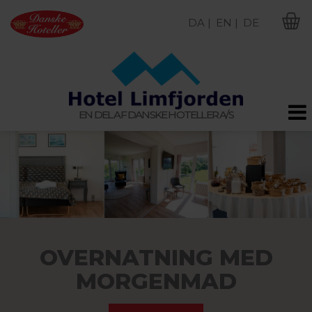
DA |
EN |
DE
M
EN DEL AF DANSKE HOTELLER A/S
OVERNATNING MED
MORGENMAD