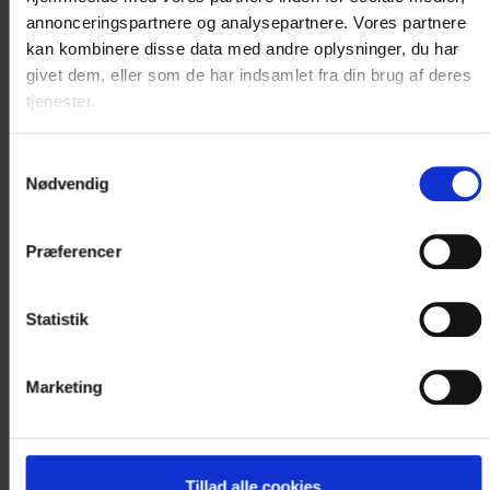
værelse...
annonceringspartnere og analysepartnere. Vores partnere
kan kombinere disse data med andre oplysninger, du har
Læs mere
givet dem, eller som de har indsamlet fra din brug af deres
tjenester.
1.700 DKK
Samtykkevalg
Nødvendig
Vælg værelse
Præferencer
Statistik
K
u
n
1
v
æ
r
e
l
s
e
r
t
i
l
b
a
g
e
Marketing
Tillad alle cookies