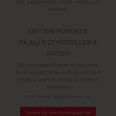
200,- (oplys hotellet om evt. kæledyr ved
booking)
OPTJEN FORDELE
PÅ ALLE 27 HOTELLER &
KROER
Bliv fordelsgæst! Gælder på alle online
bookinger (på Danske Hoteller A/S' egne
websites) samt køb af mad og drikke på
hotellerne.
Start med at optjene bonus nu:
Tilmeld dig som fordelsgæst her