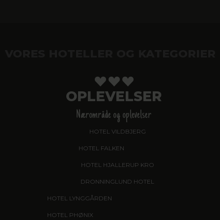
VORES HOTELLER OG KATEGORIER
OPLEVELSER
Nærområde og oplevelser
HOTEL VILDBJERG
HOTEL FALKEN
, VIDEBÆK
HOTEL HJALLERUP KRO
DRONNINGLUND HOTEL
HOTEL LYNGGÅRDEN
, GARNI HOTEL, HERNING
HOTEL PHØNIX
, GARNI HOTEL, BRØNDERSLEV