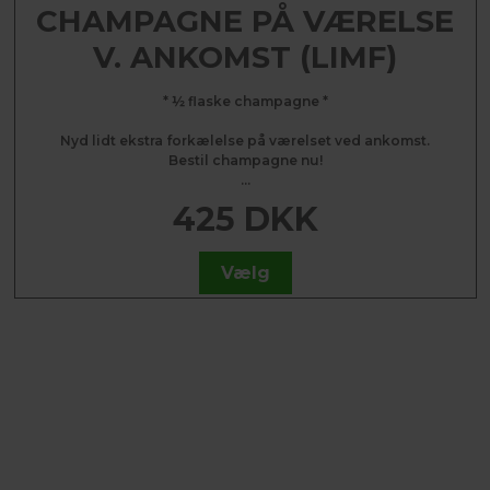
CHAMPAGNE PÅ VÆRELSE
V. ANKOMST (LIMF)
* ½ flaske champagne *
Nyd lidt ekstra forkælelse på værelset ved ankomst.
Bestil champagne nu!
...
425 DKK
Vælg