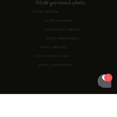
Helstøbt gastronomisk oplevelse
HOTEL KIRSTINE
, NÆSTVED - NYHED!
HOTEL DAGMAR
, RIBE
GOLF HOTEL VIBORG
HOTEL RINGKØBING
HOTEL VINHUSET
, NÆSTVED
HOTEL KRYB I LY KRO
, FREDERICIA
HOTEL LIMFJORDEN
, THISTED