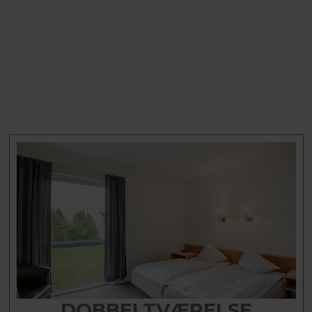
DOBBELTVÆRELSE