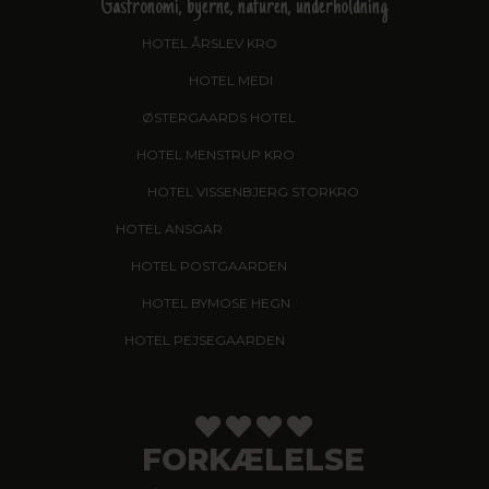
Gastronomi, byerne, naturen, underholdning
HOTEL ÅRSLEV KRO
, BRABRAND
HOTEL MEDI
, IKAST
ØSTERGAARDS HOTEL
, HERNING
HOTEL MENSTRUP KRO
, NÆSTVED
HOTEL VISSENBJERG STORKRO
HOTEL ANSGAR
, GARNI HOTEL, ESBJERG
HOTEL POSTGAARDEN
, FREDERICIA
HOTEL BYMOSE HEGN
, HELSINGE
HOTEL PEJSEGAARDEN
, BRÆDSTRUP
FORKÆLELSE