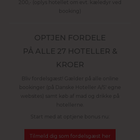
200,- (oplys hotellet om evt. kæledyr ved
booking)
OPTJEN FORDELE
PÅ ALLE 27 HOTELLER &
KROER
Bliv fordelsgæst! Gælder på alle online
bookinger (på Danske Hoteller A/S' egne
websites) samt køb af mad og drikke på
hotellerne.
Start med at optjene bonus nu:
Tilmeld dig som fordelsgæst her