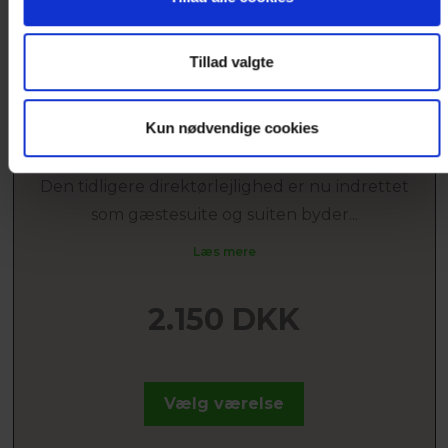
Tillad valgte
SUITE MED UDSIGT
Kun nødvendige cookies
Til max. 5 personer
Den tidligere direktørlejlighed er nu indrettet
som gæstesuite og suiten byder...
Læs mere
2.150 DKK
Vælg værelse