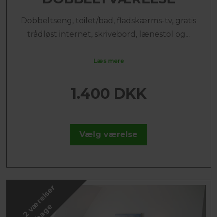
Dobbeltseng, toilet/bad, fladskærms-tv, gratis
trådløst internet, skrivebord, lænestol og...
Læs mere
1.400 DKK
Vælg værelse
K
u
n
2
v
æ
r
e
l
s
e
r
t
i
l
b
a
g
e