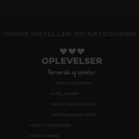
VORES HOTELLER OG KATEGORIER
OPLEVELSER
Nærområde og oplevelser
HOTEL VILDBJERG
HOTEL FALKEN
, VIDEBÆK
HOTEL HJALLERUP KRO
DRONNINGLUND HOTEL
HOTEL LYNGGÅRDEN
, GARNI HOTEL, HERNING
HOTEL PHØNIX
, GARNI HOTEL, BRØNDERSLEV