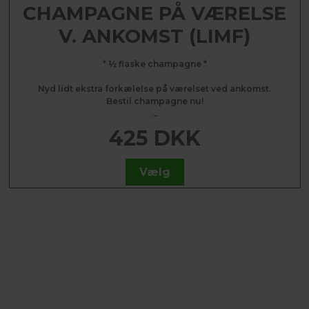
CHAMPAGNE PÅ VÆRELSE
V. ANKOMST (LIMF)
* ½ flaske champagne *
Nyd lidt ekstra forkælelse på værelset ved ankomst.
Bestil champagne nu!
...
425 DKK
Vælg