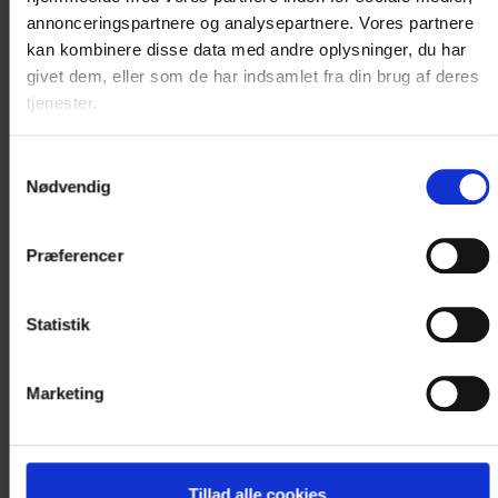
værelse...
annonceringspartnere og analysepartnere. Vores partnere
kan kombinere disse data med andre oplysninger, du har
Læs mere
givet dem, eller som de har indsamlet fra din brug af deres
tjenester.
1.900 DKK
Samtykkevalg
Nødvendig
Vælg værelse
Præferencer
Statistik
K
u
n
1
v
æ
r
e
l
s
e
r
t
i
l
b
a
g
e
Marketing
Tillad alle cookies