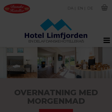
DA |
EN |
DE
M
EN DEL AF DANSKE HOTELLER A/S
OVERNATNING MED
MORGENMAD