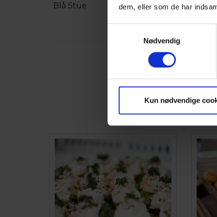
Blå Stue
16 pers.
dem, eller som de har indsaml
Samtykkevalg
Nødvendig
Kun nødvendige cook
Vi er do