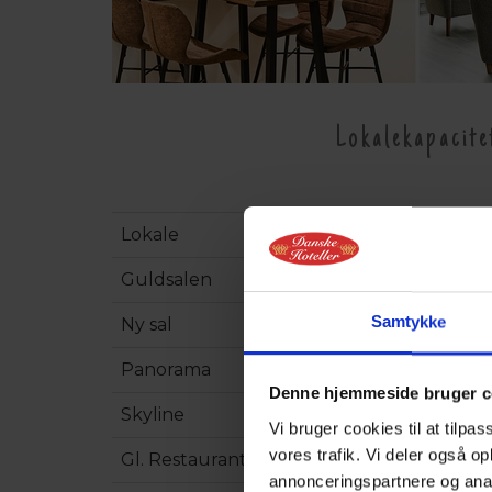
Lokalekapacite
Lokale
Max ka
Guldsalen
150 per
Samtykke
Ny sal
100 per
Panorama
100 per
Denne hjemmeside bruger c
Skyline
45 pers
Vi bruger cookies til at tilpas
vores trafik. Vi deler også 
Gl. Restaurant
45 pers
annonceringspartnere og anal