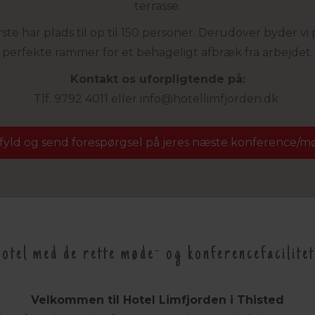
terrasse.
rste har plads til op til 150 personer. Derudover byder vi
perfekte rammer for et behageligt afbræk fra arbejdet.
Kontakt os uforpligtende på:
Tlf. 9792 4011
eller
info@
hotellimfjorden.dk
fyld og send forespørgsel på jeres næste konference/m
hotel med de rette møde- og konferencefacilitete
Velkommen til Hotel Limfjorden i Thisted