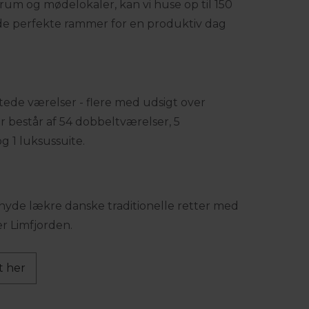
rum og mødelokaler, kan vi huse op til 150
i de perfekte rammer for en produktiv dag
ttede værelser - flere med udsigt over
r består af 54 dobbeltværelser, 5
g 1 luksussuite.
 nyde lækre danske traditionelle retter med
r Limfjorden.
t her