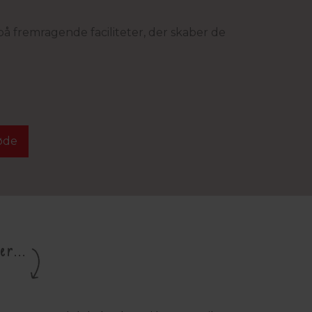
 på fremragende faciliteter, der skaber de
øde
r...