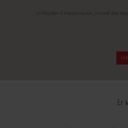
Vi tilbyder 6 mødelokaler, hvoraf det stø
Ud
Et 