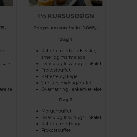
1½ KURSUSDØGN
15,-
Pris pr. person fra kr. 1.865,-
Dag 1
ke,
Kaffe/te med rundstykke,
smør og marmelade
lokalet
Isvand og frisk frugt i lokalet
Frokostbuffet
Kaffe/te og kage
t
2 retters middag/buffet
ærelse
Overnatning i enkeltværelse
Dag 2
Morgenbuffet
Isvand og frisk frugt i lokalet
Kaffe/te med kage
Frokostbuffet