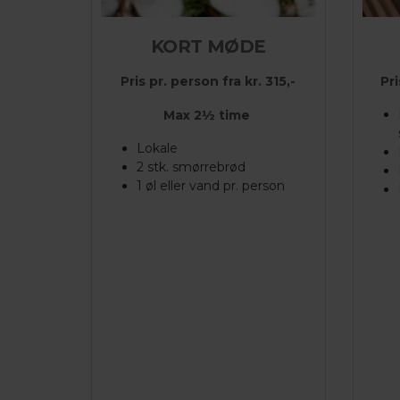
KORT MØDE
Pris pr. person fra kr. 315,-
Pri
Max 2½ time
Lokale
2 stk. smørrebrød
1 øl eller vand pr. person