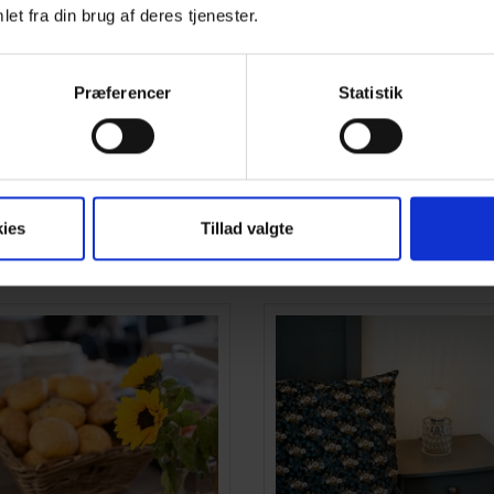
et fra din brug af deres tjenester.
Præferencer
Statistik
Hvilken mødepakke passer bedst til jer?
Vælg mellem vores mødepakker forneden.
ies
Tillad valgte
g også altid klar til at skræddersy en pakke til netop jer