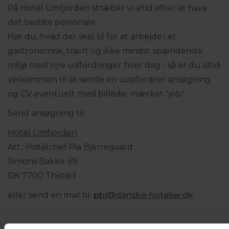
På Hotel Limfjorden stræber vi altid efter at have
det bedste personale.
Har du, hvad der skal til for at arbejde i et
gastronomisk, travlt og ikke mindst spændende
miljø med nye udfordringer hver dag - så er du altid
velkommen til at sende en uopfordret ansøgning
og CV eventuelt med billede, mærket "job".
Send ansøgning til:
Hotel Limfjorden
Att.: Hotelchef Pia Bjerregaard
Simons Bakke 39
DK 7700 Thisted
eller send en mail til:
pbj@danske-hoteller.dk