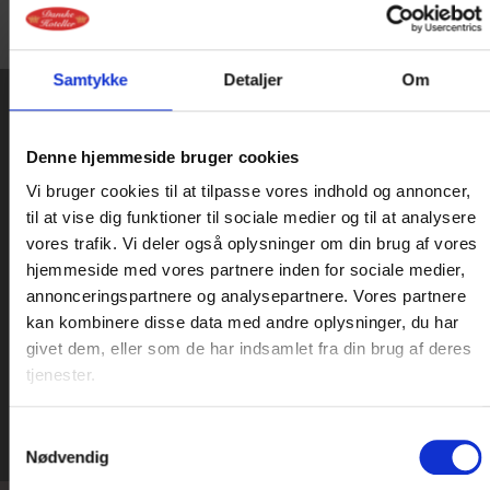
Samtykke
Detaljer
Om
NYHEDSBREV
Denne hjemmeside bruger cookies
Vi bruger cookies til at tilpasse vores indhold og annoncer,
Tilmeld dig Danske Hotellers nyhedsbrev og
til at vise dig funktioner til sociale medier og til at analysere
modtag gode tilbud. Du deltager samtidig i
vores trafik. Vi deler også oplysninger om din brug af vores
konkurrencen om et ophold for 2
hjemmeside med vores partnere inden for sociale medier,
annonceringspartnere og analysepartnere. Vores partnere
kan kombinere disse data med andre oplysninger, du har
givet dem, eller som de har indsamlet fra din brug af deres
Tilmeld nyhedsbrev
tjenester.
Samtykkevalg
Nødvendig