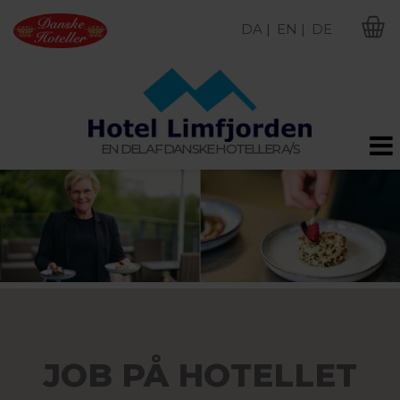
DA |
EN |
DE
M
EN DEL AF DANSKE HOTELLER A/S
JOB PÅ HOTELLET