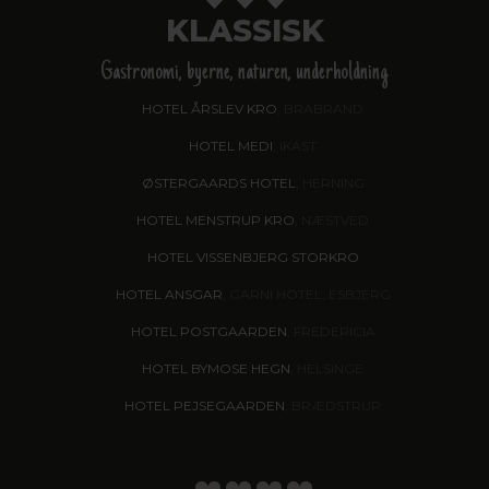
KLASSISK
Gastronomi, byerne, naturen, underholdning
HOTEL ÅRSLEV KRO
, BRABRAND
HOTEL MEDI
, IKAST
ØSTERGAARDS HOTEL
, HERNING
HOTEL MENSTRUP KRO
, NÆSTVED
HOTEL VISSENBJERG STORKRO
HOTEL ANSGAR
, GARNI HOTEL, ESBJERG
HOTEL POSTGAARDEN
, FREDERICIA
HOTEL BYMOSE HEGN
, HELSINGE
HOTEL PEJSEGAARDEN
, BRÆDSTRUP