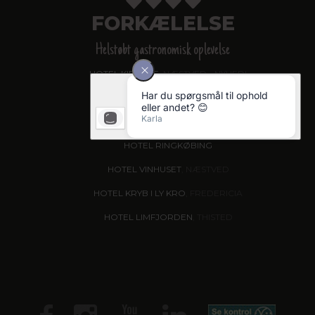
FORKÆLELSE
Helstøbt gastronomisk oplevelse
HOTEL KIRSTINE
, NÆSTVED - NYHED!
HOTEL DAGMAR
, RIBE
GOLF HOTEL VIBORG
HOTEL RINGKØBING
HOTEL VINHUSET
, NÆSTVED
HOTEL KRYB I LY KRO
, FREDERICIA
HOTEL LIMFJORDEN
, THISTED